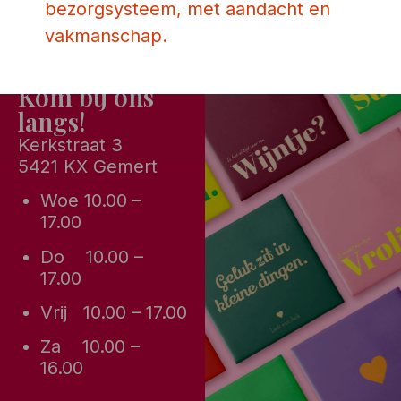
bezorgsysteem, met aandacht en
vakmanschap.
Kom bij ons
langs!
Kerkstraat 3
5421 KX Gemert
Woe 10.00 –
17.00
Do 10.00 –
17.00
Vrij 10.00 – 17.00
Za 10.00 –
16.00