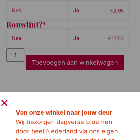
Nee
Ja
€
2,95
Rouwlint?
*
Nee
Ja
€
17,50
Toevoegen aan winkelwagen
Ook leuk!
Van onze winkel naar jouw deur
Wij bezorgen dagverse bloemen
door heel Nederland via ons eigen