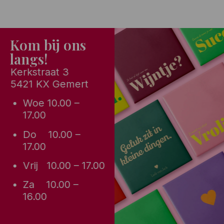
Kom bij ons
langs!
Kerkstraat 3
5421 KX Gemert
Woe 10.00 –
17.00
Do 10.00 –
17.00
Vrij 10.00 – 17.00
Za 10.00 –
16.00