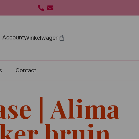
Account
s
Contact
se | Alima
nker bruin