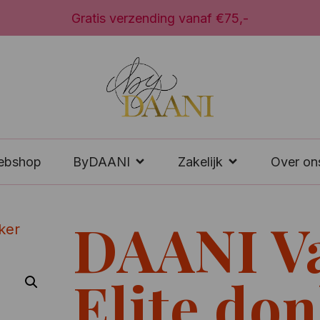
Wij verzenden door heel Nederland
ebshop
ByDAANI
Zakelijk
Over on
DAANI Va
ker
Elite do