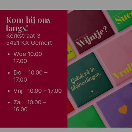
Kom bij ons
langs!
Kerkstraat 3
5421 KX Gemert
Woe 10.00 –
17.00
Do 10.00 –
17.00
Vrij 10.00 – 17.00
Za 10.00 –
16.00