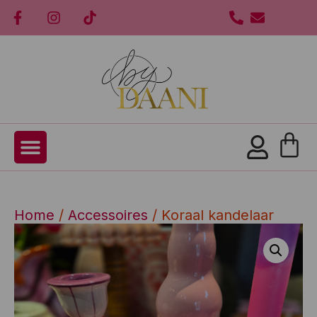
Home
/
Accessoires
/ Koraal kandelaar