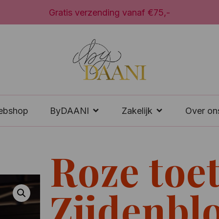
Gratis verzending vanaf €75,-
ebshop
ByDAANI
Zakelijk
Over on
Roze toe
Zijdenb