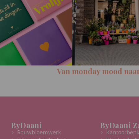
onday mood naar flower mood
ByDaani
ByDaani Za
Rouwbloemwerk
Kantoorbepl