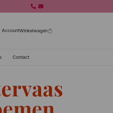
Account
s
Contact
tervaas
loemen