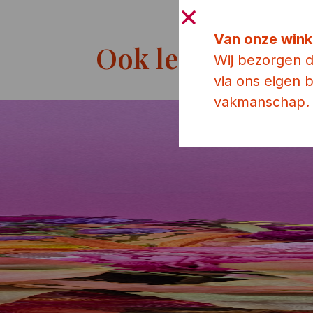
Van onze wink
Ook leuk!
Wij bezorgen 
via ons eigen
vakmanschap.