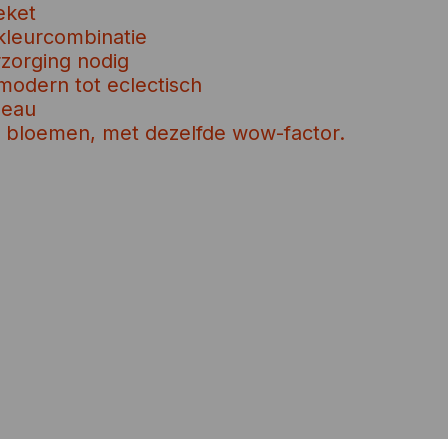
eket
 kleurcombinatie
rzorging nodig
 modern tot eclectisch
deau
e bloemen, met dezelfde wow-factor.