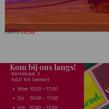
Bekijken
Zijden mini
€
24,99
€
17,99
Kom bij ons langs!
Kerkstraat 3
5421 KX Gemert
Woe 10.00 – 17.00
Do 10.00 – 17.00
Vrij 10.00 – 17.00