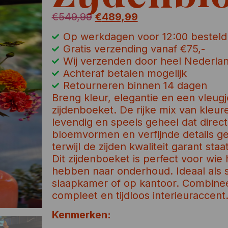
€
549,99
€
489,99
Op werkdagen voor 12:00 besteld
Gratis verzending vanaf €75,-
Wij verzenden door heel Nederla
Achteraf betalen mogelijk
Retourneren binnen 14 dagen
Breng kleur, elegantie en een vleugj
zijdenboeket. De rijke mix van kleu
levendig en speels geheel dat direct
bloemvormen en verfijnde details gev
terwijl de zijden kwaliteit garant sta
Dit zijdenboeket is perfect voor wie
hebben naar onderhoud. Ideaal als 
slaapkamer of op kantoor. Combineer
compleet en tijdloos interieuraccent
Kenmerken: