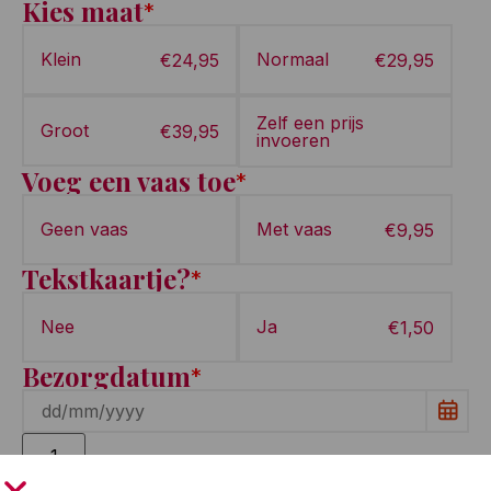
Kies maat
*
Klein
Normaal
€
24,95
€
29,95
Zelf een prijs
Groot
€
39,95
invoeren
Voeg een vaas toe
*
Geen vaas
Met vaas
€
9,95
Tekstkaartje?
*
Nee
Ja
€
1,50
Bezorgdatum
*
Toevoegen aan winkelwagen