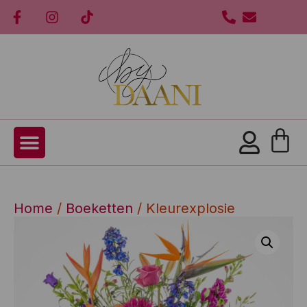
Home
/
Boeketten
/ Kleurexplosie