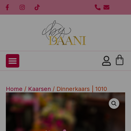
Home
/
Kaarsen
/ Dinnerkaars | 1010