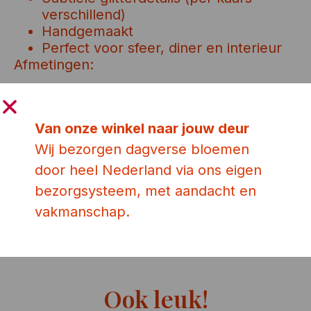
verschillend)
Handgemaakt
Perfect voor sfeer, diner en interieur
Afmetingen:
Lengte: 19 cm
Diameter: 2 cm
Met deze dinnerkaars haal je een stijlvol
Van onze winkel naar jouw deur
lichtpuntje in huis dat elk moment net iets
Wij bezorgen dagverse bloemen
bijzonderder maakt.
door heel Nederland via ons eigen
bezorgsysteem, met aandacht en
Toevoegen aan winkelwagen
vakmanschap.
Ook leuk!