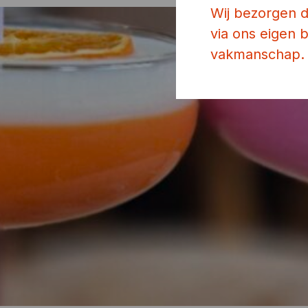
Wij bezorgen 
via ons eigen
vakmanschap.