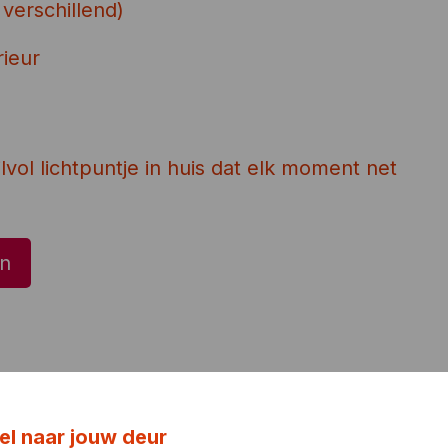
 verschillend)
rieur
lvol lichtpuntje in huis dat elk moment net
n
el naar jouw deur