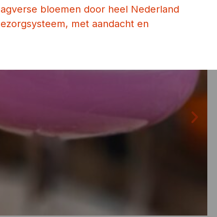
dagverse bloemen door heel Nederland
 bezorgsysteem, met aandacht en
Co
€