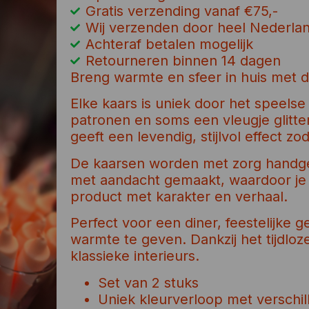
Gratis verzending vanaf €75,-
Wij verzenden door heel Nederla
Achteraf betalen mogelijk
Retourneren binnen 14 dagen
Breng warmte en sfeer in huis met 
Elke kaars is uniek door het speels
patronen en soms een vleugje glitter
geeft een levendig, stijlvol effect z
De kaarsen worden met zorg handge
met aandacht gemaakt, waardoor je 
product met karakter en verhaal.
Perfect voor een diner, feestelijke g
warmte te geven. Dankzij het tijdlo
klassieke interieurs.
Set van 2 stuks
Uniek kleurverloop met verschil