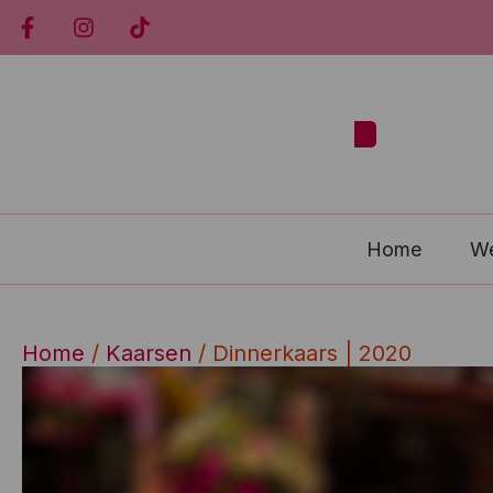
Home
W
Home
/
Kaarsen
/ Dinnerkaars | 2020