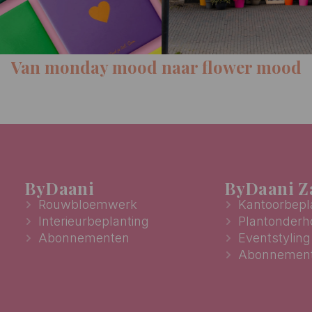
aar flower mood
ByDaani
ByDaani Za
Rouwbloemwerk
Kantoorbepl
Interieurbeplanting
Plantonder
Abonnementen
Eventstyling
Abonnemen